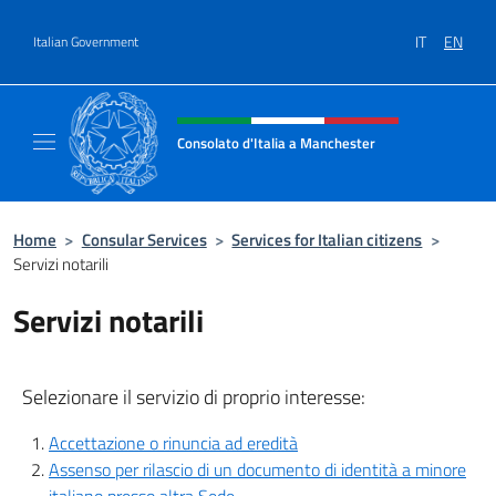
Go to content
IT
EN
Italian Government
Header, social and menu of site
Consolato d'Italia a Manchester
Sito Ufficiale del Consolato d'Italia a Manc
Home
>
Consular Services
>
Services for Italian citizens
>
Servizi notarili
Servizi notarili
Selezionare il servizio di proprio interesse:
Accettazione o rinuncia ad eredità
Assenso per rilascio di un documento di identità a minore