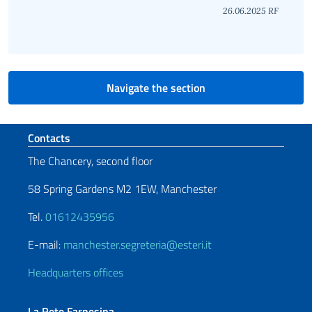
26.06.2025 RF
Navigate the section
Footer section
Contacts
The Chancery, second floor
58 Spring Gardens M2 1EW, Manchester
Tel.
01612435956
E-mail:
manchester.segreteria@esteri.it
Headquarters offices
La Rete Farnesina