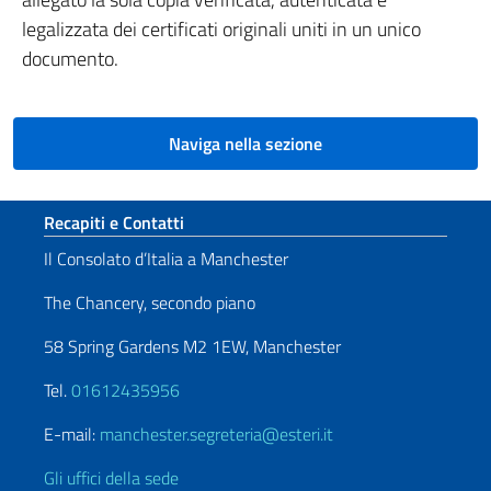
legalizzata dei certificati originali uniti in un unico
documento.
Naviga nella sezione
Sezione footer
Recapiti e Contatti
Il Consolato d’Italia a Manchester
The Chancery, secondo piano
58 Spring Gardens M2 1EW, Manchester
Tel.
01612435956
E-mail:
manchester.segreteria@esteri.it
Gli uffici della sede