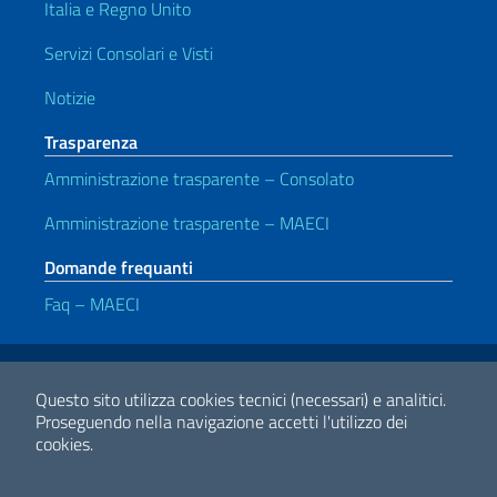
Italia e Regno Unito
Servizi Consolari e Visti
Notizie
Trasparenza
Amministrazione trasparente – Consolato
Amministrazione trasparente – MAECI
Domande frequanti
Faq – MAECI
Link Utili
Note legali
Privacy e cookie policy
Dichiarazione di accessibilità
Questo sito utilizza cookies tecnici (necessari) e analitici.
Proseguendo nella navigazione accetti l'utilizzo dei
cookies.
2026 Copyright Ministero degli Affari Esteri e della Cooperazione