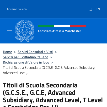
Salta al contenuto
IT
EN
Governo Italiano
Intestazione sito, social e menù
Consolato d'Italia a Manchester
Sito Ufficiale del Consolato d'Italia a Manc
Home
>
Servizi Consolari e Visti
>
Servizi per il cittadino italiano
>
Dichiarazione di Valore in loco
>
Titoli di Scuola Secondaria (G.C.S.E., G.C.E, Advanced Subsidiary,
Advanced Level,...
Titoli di Scuola Secondaria
(G.C.S.E., G.C.E, Advanced
Subsidiary, Advanced Level, T Level