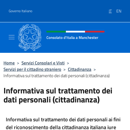
Salta al contenuto
IT
EN
Governo Italiano
Intestazione sito, social e menù
Consolato d'Italia a Manchester
Sito Ufficiale del Consolato d'Italia a Manc
Home
>
Servizi Consolari e Visti
>
Servizi per il cittadino straniero
>
Cittadinanza
>
Informativa sul trattamento dei dati personali (cittadinanza)
Informativa sul trattamento dei
dati personali (cittadinanza)
Informativa sul trattamento dei dati personali
ai fini
del riconoscimento della cittadinanza italiana iure