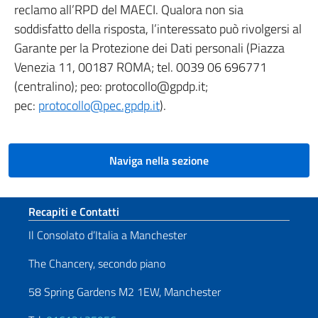
reclamo all’RPD del MAECI. Qualora non sia
soddisfatto della risposta, l’interessato può rivolgersi al
Garante per la Protezione dei Dati personali (Piazza
Venezia 11, 00187 ROMA; tel. 0039 06 696771
(centralino); peo: protocollo@gpdp.it;
pec:
protocollo@pec.gpdp.it
).
Naviga nella sezione
Sezione footer
Recapiti e Contatti
Il Consolato d’Italia a Manchester
The Chancery, secondo piano
58 Spring Gardens M2 1EW, Manchester