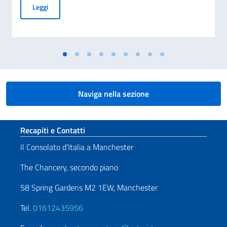
25ª Giornata Nazionale del Sacrificio del Lavoro Italiano nel
Leggi
Naviga nella sezione
Sezione footer
Recapiti e Contatti
Il Consolato d’Italia a Manchester
The Chancery, secondo piano
58 Spring Gardens M2 1EW, Manchester
Tel.
01612435956