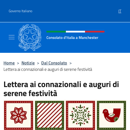
Salta al contenuto
IT
Governo Italiano
Intestazione sito, social e menù
Consolato d'Italia a Manchester
Sito Ufficiale del Consolato d'Italia a Manc
Home
>
Notizie
>
Dal Consolato
>
Lettera ai connazionali e auguri di serene festività
Lettera ai connazionali e auguri di
serene festività