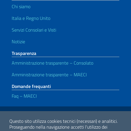
Chi siamo
Italia e Regno Unito
Servizi Consolari e Visti
Notizie
Trasparenza
Amministrazione trasparente – Consolato
Amministrazione trasparente – MAECI
Domande frequanti
Faq – MAECI
Link Utili
Note legali
Privacy e cookie policy
Dichiarazione di accessibilità
Questo sito utilizza cookies tecnici (necessari) e analitici.
Proseguendo nella navigazione accetti l'utilizzo dei