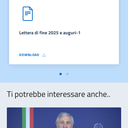
Lettera di fine 2025 e auguri-1
DOWNLOAD
LETTERA DI FINE 2025 E AUGURI-1
Ti potrebbe interessare anche..