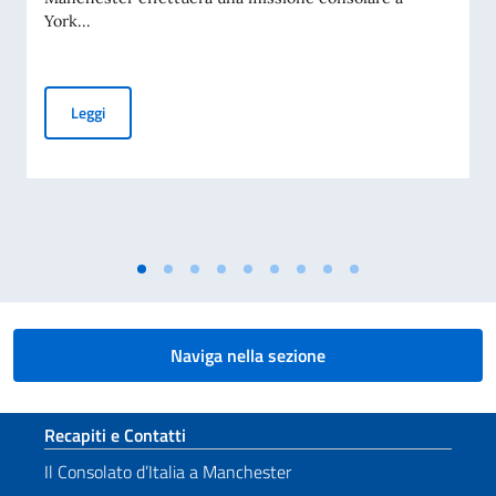
York...
MISSIONE CONSOLARE A YORK (YORKSHIRE, 5 SETTEMBR
Leggi
Naviga nella sezione
Sezione footer
Recapiti e Contatti
Il Consolato d’Italia a Manchester