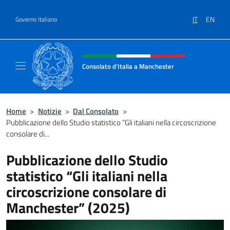
Salta al contenuto
IT
EN
Governo Italiano
Intestazione sito, social e menù
Consolato d'Italia a Manchester
Sito Ufficiale del Consolato d'Italia a Manc
Home
>
Notizie
>
Dal Consolato
>
Pubblicazione dello Studio statistico “Gli italiani nella circoscrizione
consolare di...
Pubblicazione dello Studio
statistico “Gli italiani nella
circoscrizione consolare di
Manchester” (2025)