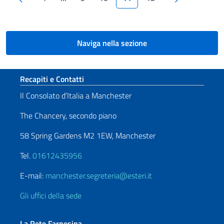
Paginazione
Naviga nella sezione
Sezione footer
Recapiti e Contatti
Il Consolato d’Italia a Manchester
The Chancery, secondo piano
58 Spring Gardens M2 1EW, Manchester
Tel.
01612435956
E-mail:
manchester.segreteria@esteri.it
Gli uffici della sede
La Rete Farnesina