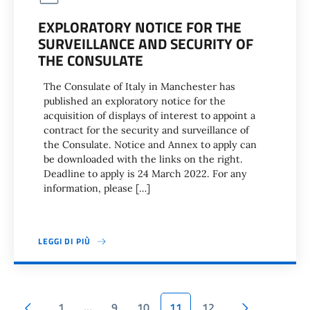
EXPLORATORY NOTICE FOR THE
SURVEILLANCE AND SECURITY OF
THE CONSULATE
The Consulate of Italy in Manchester has
published an exploratory notice for the
acquisition of displays of interest to appoint a
contract for the security and surveillance of
the Consulate. Notice and Annex to apply can
be downloaded with the links on the right.
Deadline to apply is 24 March 2022. For any
information, please […]
LEGGI DI PIÙ
Pagina precedente
Pagina suc
1
…
9
10
11
12