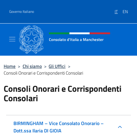
Salta al contenuto
IT
EN
Governo Italiano
Intestazione sito, social e menù
Consolato d'Italia a Manchester
Sito Ufficiale del Consolato d'Italia a Manc
Home
>
Chi siamo
>
Gli Uffici
>
Consoli Onorari e Corrispondenti Consolari
Consoli Onorari e Corrispondenti
Consolari
BIRMINGHAM – Vice Consolato Onorario –
Dott.ssa Ilaria DI GIOIA